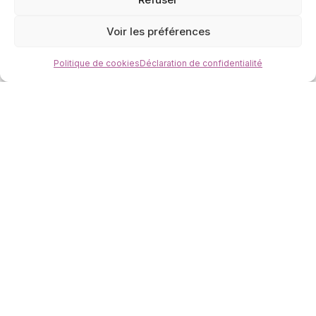
Voir les préférences
Politique de cookies
Déclaration de confidentialité
Téléphone :
06.50.53.64.72
Email :
contact@accompagnement-welkin.com