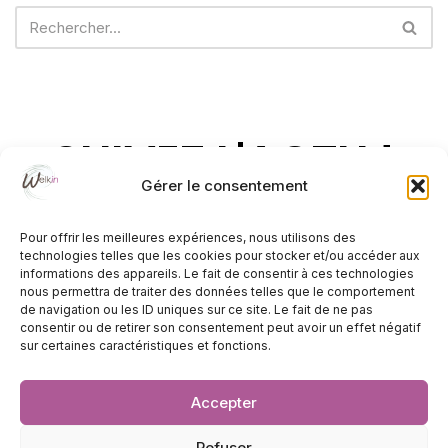
SUIVEZ L'ACTU !
Gérer le consentement
Pour offrir les meilleures expériences, nous utilisons des
technologies telles que les cookies pour stocker et/ou accéder aux
informations des appareils. Le fait de consentir à ces technologies
nous permettra de traiter des données telles que le comportement
de navigation ou les ID uniques sur ce site. Le fait de ne pas
consentir ou de retirer son consentement peut avoir un effet négatif
sur certaines caractéristiques et fonctions.
Adresse :
1267, Avenue Joseph Louis Ortolan
Accepter
83100 Toulon
Refuser