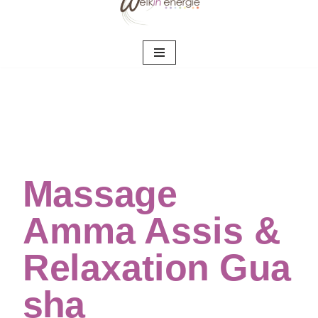
Aller
au
contenu
Massage
Amma Assis &
Relaxation Gua
sha