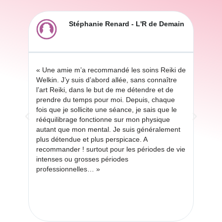
Stéphanie Renard - L'R de Demain
sage
« Une amie m’a recommandé les soins Reiki de
« Un
i
Welkin. J’y suis d’abord allée, sans connaître
Quan
l’art Reiki, dans le but de me détendre et de
l’imp
er
prendre du temps pour moi. Depuis, chaque
, la 
Edith
fois que je sollicite une séance, je sais que le
respi
ise .
rééquilibrage fonctionne sur mon physique
batt
lle
autant que mon mental. Je suis généralement
sens
plus détendue et plus perspicace. A
plus 
bré.
recommander ! surtout pour les périodes de vie
bell
intenses ou grosses périodes
pour 
s
professionnelles… »
t pas